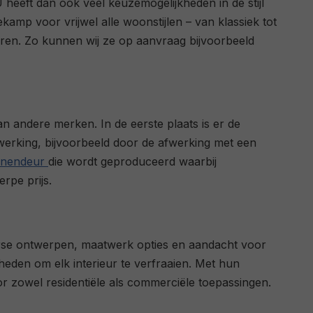
eeft dan ook veel keuzemogelijkheden in de stijl
amp voor vrijwel alle woonstijlen – van klassiek tot
eren. Zo kunnen wij ze op aanvraag bijvoorbeeld
n andere merken. In de eerste plaats is er de
afwerking, bijvoorbeeld door de afwerking met een
nnendeur
die wordt geproduceerd waarbij
rpe prijs.
erse ontwerpen, maatwerk opties en aandacht voor
heden om elk interieur te verfraaien. Met hun
zowel residentiële als commerciële toepassingen.