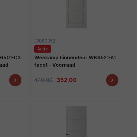
33889852
Actie
Weekamp binnendeur WK6521-A1
raad
facet - Voorraad
440,00
352,00