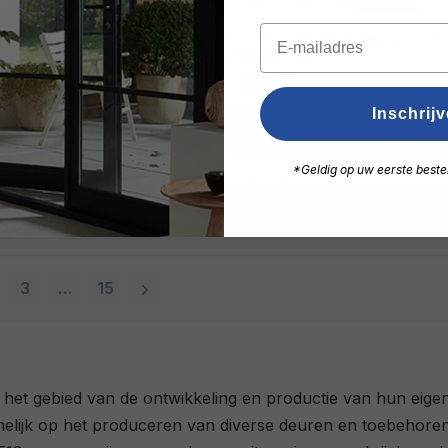
Informeer vooraf naar de actuele levertijd om verrassingen te
voorkomen.
32816026
Actie
Weekamp binnendeur WK65011-
Inschrij
Sluiten
C3 recht extra breed - Bl
*Geldig op uw eerste beste
389,60
886,00
708,80
3
…
15
et gebied van de ontwikkeling en productie van hun eigen
namelijk op het produceren van diverse deuren en toebeho