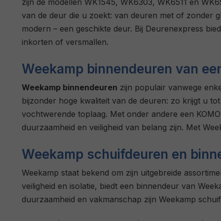
zijn de modellen WK1545, WK6303, WK6511 en WK6512, 
van de deur die u zoekt: van deuren met of zonder gl
modern – een geschikte deur. Bij Deurenexpress bied
inkorten of versmallen.
Weekamp binnendeuren van een 
Weekamp binnendeuren
zijn populair vanwege enkel
bijzonder hoge kwaliteit van de deuren: zo krijgt u t
vochtwerende toplaag. Met onder andere een KOMO 
duurzaamheid en veiligheid van belang zijn. Met Week
Weekamp schuifdeuren en binn
Weekamp staat bekend om zijn uitgebreide assortim
veiligheid en isolatie, biedt een binnendeur van Wee
duurzaamheid en vakmanschap zijn Weekamp schuifde