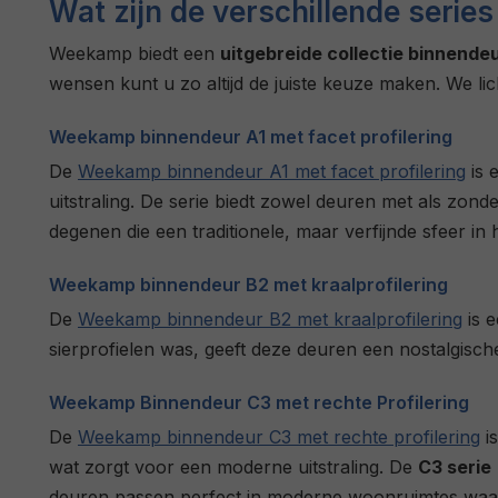
Wat zijn de verschillende seri
Weekamp biedt een
uitgebreide collectie binnende
wensen kunt u zo altijd de juiste keuze maken. We li
Weekamp binnendeur A1 met facet profilering
De
Weekamp binnendeur A1 met facet profilering
is 
uitstraling. De serie biedt zowel deuren met als zon
degenen die een traditionele, maar verfijnde sfeer in 
Weekamp binnendeur B2 met kraalprofilering
De
Weekamp binnendeur B2 met kraalprofilering
is e
sierprofielen was, geeft deze deuren een nostalgische
Weekamp Binnendeur C3 met rechte Profilering
De
Weekamp binnendeur C3 met rechte profilering
is
wat zorgt voor een moderne uitstraling. De
C3 serie
deuren passen perfect in moderne woonruimtes waar 