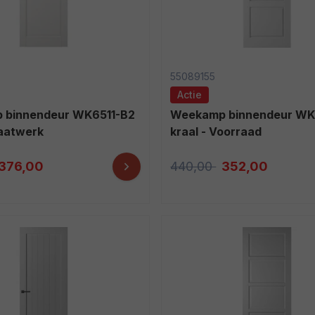
55089155
Actie
Weekamp binnendeur WK6521-B2
Maatwerk
kraal - Voorraad
376,00
440,00
352,00