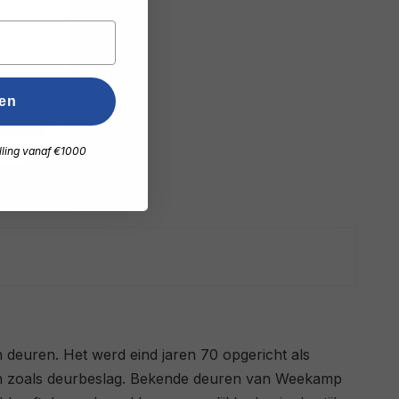
ven
ank glas
lling vanaf €1000
 deuren. Het werd eind jaren 70 opgericht als
ren zoals deurbeslag. Bekende deuren van Weekamp