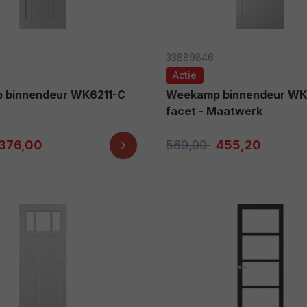
33889846
Actie
Weekamp binnendeur WK6514-A1
facet - Maatwerk
376,00
569,00
455,20