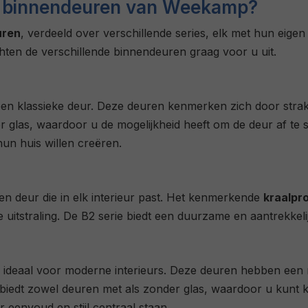
es binnendeuren van Weekamp?
uren
, verdeeld over verschillende series, elk met hun eige
chten de verschillende binnendeuren graag voor u uit.
een klassieke deur. Deze deuren kenmerken zich door strakke
der glas, waardoor u de mogelijkheid heeft om de deur af t
hun huis willen creëren.
en deur die in elk interieur past. Het kenmerkende
kraalpro
 uitstraling. De B2 serie biedt een duurzame en aantrekkeli
 ideaal voor moderne interieurs. Deze deuren hebben een m
biedt zowel deuren met als zonder glas, waardoor u kunt ki
eenvoud en stijl centraal staan.