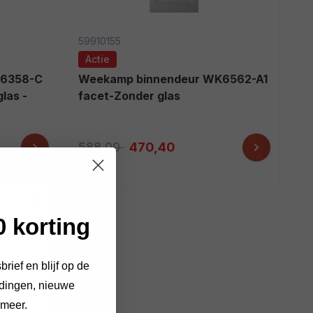
59910155
Actie
Weekamp binnendeur WK6562-A1
las -
facet-Zonder glas
588,00
470,40
 korting
brief en blijf op de
edingen, nieuwe
 meer.