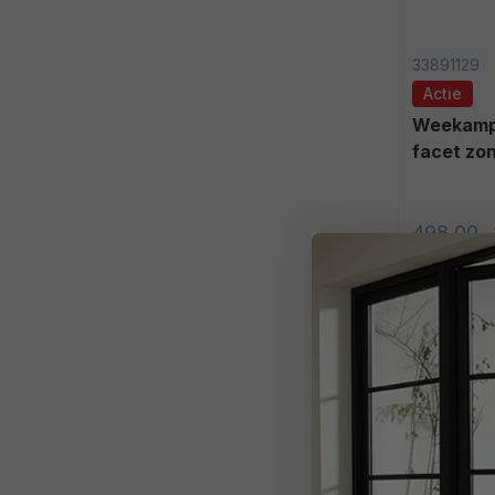
33891129
Actie
Weekamp binnendeur WK6532-A1
facet zon
498,00