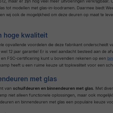
maar er zijn nog veel meer uitvoeringen verkrijgbaar. U h
as tot modellen met glas-in-loodramen. Daarmee biedt Week
en wij ook de mogelijkheid om deze deuren op maat te lev
hoge kwaliteit
e opvallende voordelen die deze fabrikant onderscheidt va
ot wel 12 jaar garantie! Er is veel aandacht besteed aan de 
en FSC-certificering kunt u bovendien rekenen op een
bi
amp heeft u een ruime keuze uit topkwaliteit voor een sche
endeuren met glas
ent van
schuifdeuren en binnendeuren met glas
. Met div
kamp niet alleen functionele oplossingen, maar ook mogelijk
uren en binnendeuren met glas een populaire keuze voor 