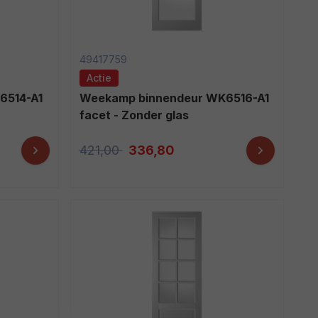
49417759
Actie
Weekamp binnendeur WK6516-A1
facet - Zonder glas
421,00
336,80