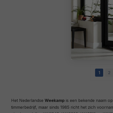
33889900
Actie
Weekamp binnendeur WK6531-A1
facet
487,00
1
2
Het Nederlandse
Weekamp
is een bekende naam op h
timmerbedrijf, maar sinds 1985 richt het zich voor