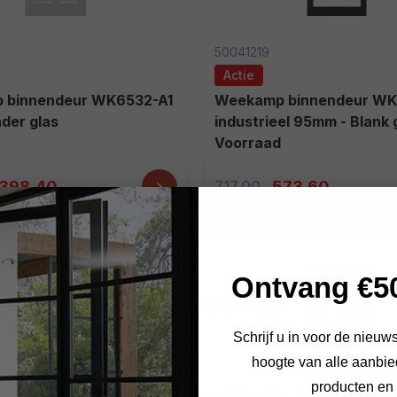
50041219
Actie
Weekamp binnendeur WK6358-C
der glas
industrieel 95mm - Blank g
Voorraad
398,40
717,00
573,60
Ontvang €50
Schrijf u in voor de nieuws
hoogte van alle aanbi
Let op: levertijden kunnen afwijken
producten en