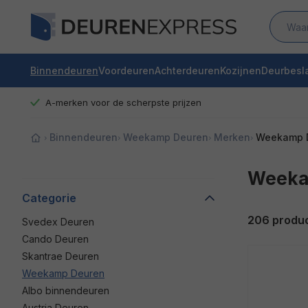
Binnendeuren
Voordeuren
Achterdeuren
Kozijnen
Deurbesl
A-merken voor de scherpste prijzen
Binnendeuren
Weekamp Deuren
Merken
Weekamp 
Weeka
Categorie
206 produ
Svedex Deuren
Cando Deuren
Skantrae Deuren
Weekamp Deuren
Albo binnendeuren
Austria Deuren