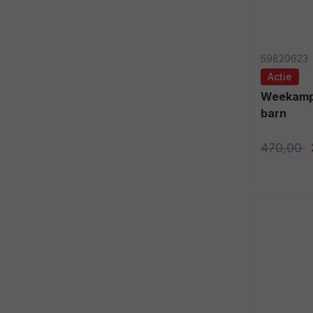
59820623
Actie
Weekamp binnendeur WK6211-C
barn
470,00