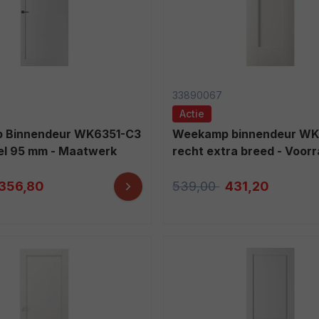
33890067
Actie
Weekamp binnendeur WK6501-C3
eel 95 mm - Maatwerk
recht extra breed - Voor
356,80
539,00
431,20