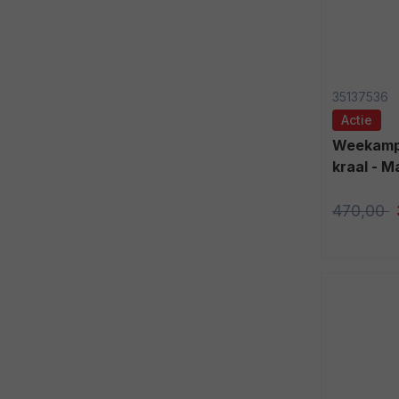
35137536
Actie
Weekamp binnendeur WK6511-B2
kraal - 
470,00