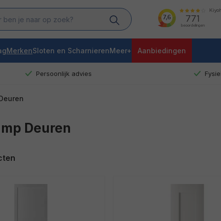
ag
Merken
Sloten en Scharnieren
Meer+
Aanbiedingen
Persoonlijk advies
Fysi
Deuren
mp Deuren
cten