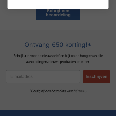
Schrijf een
beoordeling
Ontvang €50 korting!*
Schrijf u in voor de nieuwsbrief en blijf op de hoogte van alle
aanbiedingen, nieuwe producten en meer.
Inschrijven
*Geldig bij een besteding vanaf €1.000,-