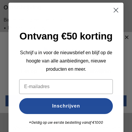
Omschrijving
Binnendeurgreep per stuk
• Ronde uitvoering
Ontvang €50 korting
• Zwart gepoedercoat
• 2-zijdige bevestiging (door de deur) mogelijk
Schrijf u in voor de nieuwsbrief en blijf op de
hoogte van alle aanbiedingen, nieuwe
producten en meer.
Specificaties
Let op: levertijden kunnen afwijken
Informeer vooraf naar de actuele levertijd om verrassingen te
Merk
Weekamp
voorkomen.
Sluiten
Inschrijven
Klantbeoordelingen
*Geldig op uw eerste bestelling vanaf €1000
Wees de eerste om een beoordeling te schrijven